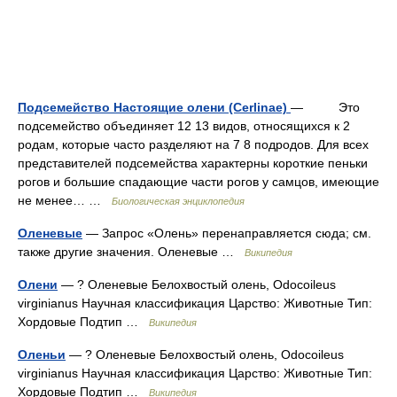
Подсемейство Настоящие олени (Cerlinae)
— Это
подсемейство объединяет 12 13 видов, относящихся к 2
родам, которые часто разделяют на 7 8 подродов. Для всех
представителей подсемейства характерны короткие пеньки
рогов и большие спадающие части рогов у самцов, имеющие
не менее… …
Биологическая энциклопедия
Оленевые
— Запрос «Олень» перенаправляется сюда; см.
также другие значения. Оленевые …
Википедия
Олени
— ? Оленевые Белохвостый олень, Odocoileus
virginianus Научная классификация Царство: Животные Тип:
Хордовые Подтип …
Википедия
Оленьи
— ? Оленевые Белохвостый олень, Odocoileus
virginianus Научная классификация Царство: Животные Тип:
Хордовые Подтип …
Википедия