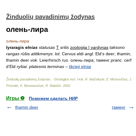
Žinduolių pavadinimų žodynas
олень-лира
олень-лира
lyraragis
elnias
statusas
T
sritis
zoologija | vardynas
taksono
rangas
rūšis
atitikmenys
:
lot.
Cervus eldi
angl.
Eld’s deer; thamin;
thamin deer
vok.
Leierhirsch
rus.
олень-лира; таменг
pranc.
cerf
d’Eld
ryšiai
:
platesnis terminas
–
tikrieji elniai
Žinduolių pavadinimų žodynas. - Ekologijos inst. l-kla
.
R. Mažeikytė, E. Mickevičius, J.
Prūsaitė, K. Baranauskas, R. Baleišis
.
2002
.
Игры ⚽
Поможем сделать НИР
thamin deer
таменг